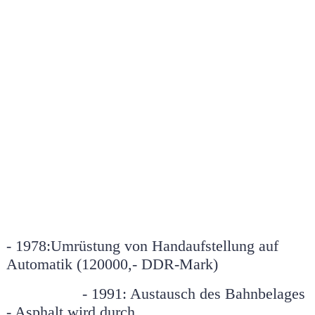
60724619_407032063469953_8564705387167612928_n
B.SPEISEN21wwwooo-001
B.SPEISEN21wwwooo-002
B.SPEISEN21wwwooo-003
B.SPEISEN21wwwooo-004
- 1978:
Umrüstung von Handaufstellung auf
Automatik (120000,- DDR-Mark)
- 1991: Austausch des Bahnbelages
- Asphalt wird durch